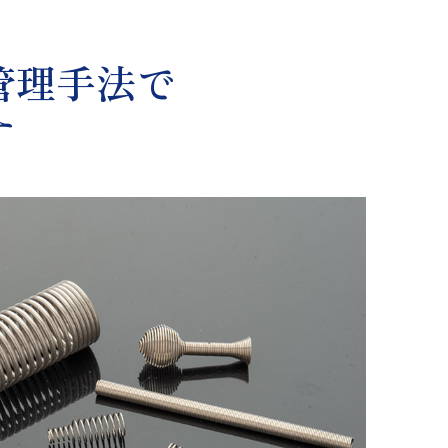
管理手法で
す