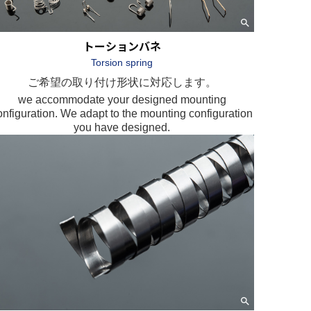
トーションバネ
Torsion spring
ご希望の取り付け形状に対応します。
we accommodate your designed mounting
onfiguration. We adapt to the mounting configuration
you have designed.