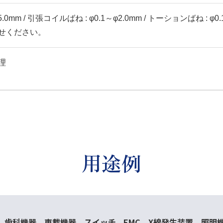
0mm / 引張コイルばね : φ0.1～φ2.0mm / トーションばね : φ0.1～
せください。
理
用途例
歯科機器、車載機器、スイッチ、EMC、X線発生装置、照明機