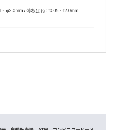
φ2.0mm / 薄板ばね : t0.05～t2.0mm
器、自動販売機、ATM、コンビニコーヒーメ