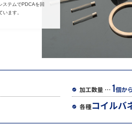
システムでPDCAを回
ています。
1
加工数量 …
個か
コイルバ
各種