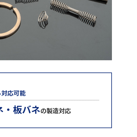
ら対応可能
ネ・板バネ
の製造対応