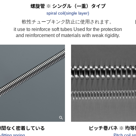
螺旋管 ※ シングル（一重）タイプ
spiral coil(single layer)
軟性チューブキンク防止に使用されます。
it use to reinforce soft tubes Used for the protection
and reinforcement of materials with weak rigidity.
 隙間なく密着している
ピッチ巻バネ ※ 均
-fitting spring
Pitch coil s